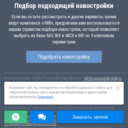
Подбор подходящей новостройки
Если вы хотите рассмотреть и другие варианты, кроме
апарт-комплекса «Hill8», предлагаем вам воспользоваться
нашим сервисом подбора новостроек, который позволяет
выбрать из базы 665 ЖК в МСК и МО по 4 ключевым
параметрам
Подобрать новостройку
Апарт-комплекс «Hill8»
Россия
Москва
Москва,
hill-8.novopoisk.msk.ru
Купить апартаменты в новом апарт-комплексе «Hill8» от «Сити-XXI век»
в Останкинском районе. Апартаменты различных планировок от 12
Используя сайт, вы соглашаетесь на обработку данных в Cookies для
млн рублей!
корректной работы сайта, вашей персонализации и других целей,
предусмотренных
Политикой
Новостройки Санкт-Петербурга
Новостройки Москвы
Информация на сайте взята из открытых источников, не является
публичной офертой и распространяется для ознакомления.
Пользовательское соглашение
Соглашение о размещении
Заказать звонок
Пояснение об информационно-рекламном характере сведений
Политика конфиденциальности
По всем вопросам, связанным с актуальностью информации на