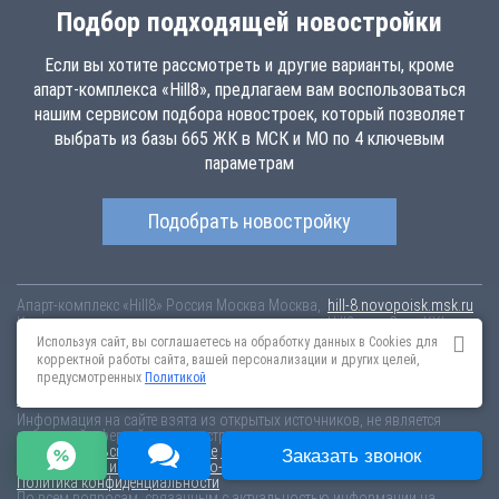
Подбор подходящей новостройки
Если вы хотите рассмотреть и другие варианты, кроме
апарт-комплекса «Hill8», предлагаем вам воспользоваться
нашим сервисом подбора новостроек, который позволяет
выбрать из базы 665 ЖК в МСК и МО по 4 ключевым
параметрам
Подобрать новостройку
Апарт-комплекс «Hill8»
Россия
Москва
Москва,
hill-8.novopoisk.msk.ru
Купить апартаменты в новом апарт-комплексе «Hill8» от «Сити-XXI век»
в Останкинском районе. Апартаменты различных планировок от 12
Используя сайт, вы соглашаетесь на обработку данных в Cookies для
млн рублей!
корректной работы сайта, вашей персонализации и других целей,
предусмотренных
Политикой
Новостройки Санкт-Петербурга
Новостройки Москвы
Информация на сайте взята из открытых источников, не является
публичной офертой и распространяется для ознакомления.
Пользовательское соглашение
Соглашение о размещении
Заказать звонок
Пояснение об информационно-рекламном характере сведений
Политика конфиденциальности
По всем вопросам, связанным с актуальностью информации на