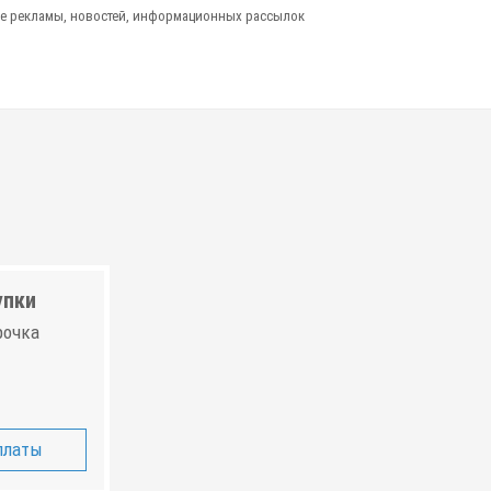
е рекламы, новостей, информационных рассылок
упки
рочка
платы