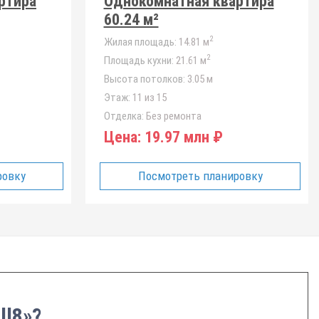
ртира
Однокомнатная квартира
60.24 м²
2
Жилая площадь:
14.81 м
2
Площадь кухни:
21.61 м
Высота потолков:
3.05 м
Этаж:
11 из 15
Отделка:
Без ремонта
Цена:
19.97 млн ₽
ровку
Посмотреть планировку
ll8»?