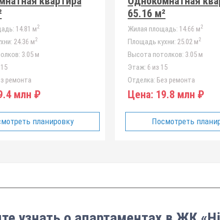
мнатная квартира
Однокомнатная ква
²
65.16 м²
2
2
адь:
14.81 м
Жилая площадь:
14.66 м
2
2
хни:
24.36 м
Площадь кухни:
25.02 м
олков:
3.05 м
Высота потолков:
3.05 м
 15
Этаж:
6 из 15
з ремонта
Отделка:
Без ремонта
.4 млн ₽
Цена:
19.8 млн ₽
мотреть планировку
Посмотреть плани
те узнать о апартаментах в ЖК «Hi