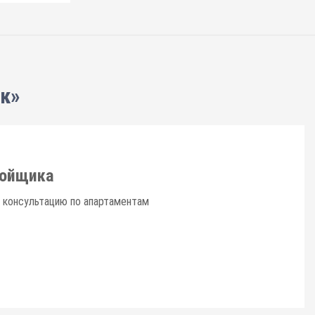
к»
ройщика
ю консультацию по апартаментам