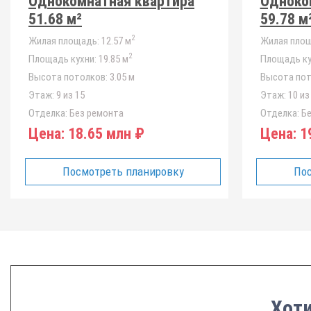
Однокомнатная квартира
Одноко
51.68 м²
59.78 м
2
Жилая площадь:
12.57 м
Жилая площ
2
Площадь кухни:
19.85 м
Площадь ку
Высота потолков:
3.05 м
Высота пот
Этаж:
9 из 15
Этаж:
10 из
Отделка:
Без ремонта
Отделка:
Бе
Цена:
18.65 млн ₽
Цена:
19
Посмотреть планировку
Пос
Хоти