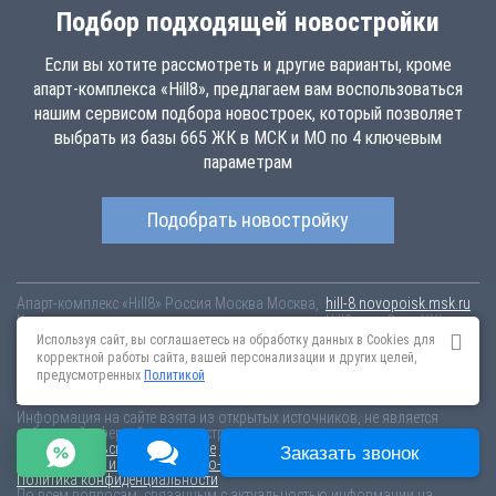
Подбор подходящей новостройки
Если вы хотите рассмотреть и другие варианты, кроме
апарт-комплекса «Hill8», предлагаем вам воспользоваться
нашим сервисом подбора новостроек, который позволяет
выбрать из базы 665 ЖК в МСК и МО по 4 ключевым
параметрам
Подобрать новостройку
Апарт-комплекс «Hill8»
Россия
Москва
Москва,
hill-8.novopoisk.msk.ru
Купить апартаменты в новом апарт-комплексе «Hill8» от «Сити-XXI век»
в Останкинском районе. Апартаменты различных планировок от 12
Используя сайт, вы соглашаетесь на обработку данных в Cookies для
млн рублей!
корректной работы сайта, вашей персонализации и других целей,
предусмотренных
Политикой
Новостройки Санкт-Петербурга
Новостройки Москвы
Информация на сайте взята из открытых источников, не является
публичной офертой и распространяется для ознакомления.
Пользовательское соглашение
Соглашение о размещении
Заказать звонок
Пояснение об информационно-рекламном характере сведений
Политика конфиденциальности
По всем вопросам, связанным с актуальностью информации на